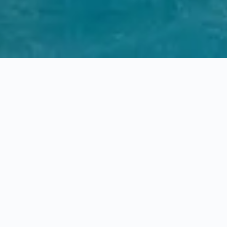
STARTSEITE
LAST MINUTE AUSZEIT
ANGEBOTE
Sind Sie auf der Suche
nach einer Auszeit?
Spontan puradiesische Momente genießen, den
Alltag hinter sich lassen und neue Energie tanken.
Hier finden Sie unsere Last Minute Verfügbarkeiten.
Sichern Sie sich noch heute pure Entspannung
inmitten der Natur.