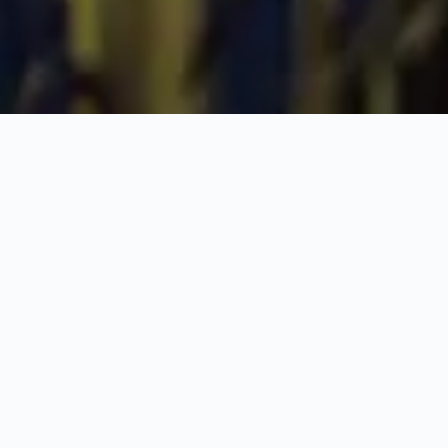
STARTSEITE
ANGEBOTE IM HOTEL
ANGEBOTE
Aufregende Angebote
für Ihren Puradies-
Urlaub
Welche Überschrift wollen Sie Ihrem nächsten
Urlaub geben,
Familienzeit, Sportwoche oder
Neuanfang?
Machen Sie mit den Angeboten,
Pauschalen und Specials unser Puradies zu Ihrem