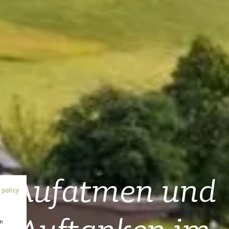
Aufatmen und
 policy
Auftanken im
on