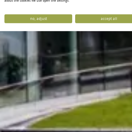
about the cookies we use open the settings.
Na
no, adjust
accept all