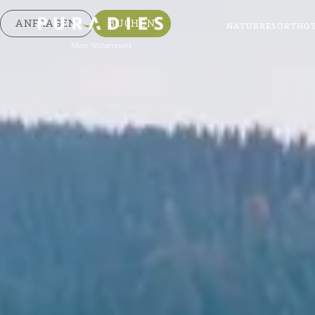
ANFRAGEN
BUCHEN
NATURRESORT
HO
Natu
Hotel
Chalet
Angebo
Heav
Kulin
Natu
Erleb