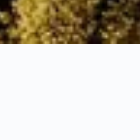
STARTSEITE
FAQ
SERVICE
Bei allen Fragen rund
um das Naturresort...
Willkommen im Naturresort Puradies! Hier finden
Sie Antworten auf häufig gestellte Fragen zu
unserem einzigartigen Rückzugsort. Erfahren Sie
mehr über unsere Unterkünfte, Aktivitäten,
kulinarischen Angebote und vieles mehr. Individuell