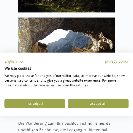
English
privacy policy
We use cookies
We may place these for analysis of our visitor data, to improve our website, show
personalised content and to give you a great website experience. For more
information about the cookies we use open the settings.
In Leogang ins pure
no, adjust
accept all
Erlebnis eintauchen
Die Wanderung zum Birnbachloch ist nur eines der
unzähligen Erlebnisse, die Leogang zu bieten hat.