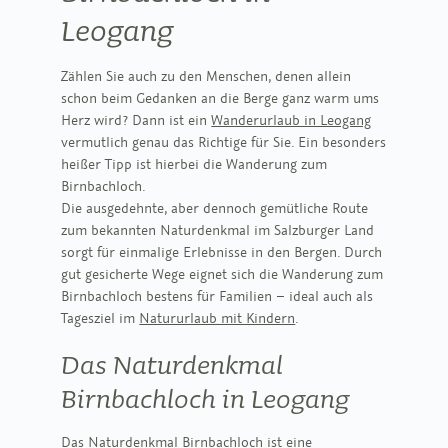
BEHANDLUNGEN
Natur & Erlebnis
Leogang
KULINARIK IM HOTEL
FITNESS & YOGA
KULINARIK IM CHALET
DAY SPA
ESS:ENZ - GARDEN OF EATING
SOMMER IN LEOGANG
BAR FREIRAUM
Zählen Sie auch zu den Menschen, denen allein
WINTER IN LEOGANG
PODCAST
FAQ
GUTSCHEINE
KARRIERE
BLOG
ERLEBNISPROGRAMM
schon beim Gedanken an die Berge ganz warm ums
Herz wird? Dann ist ein
Wanderurlaub in Leogang
vermutlich genau das Richtige für Sie. Ein besonders
heißer Tipp ist hierbei die Wanderung zum
Birnbachloch.
Die ausgedehnte, aber dennoch gemütliche Route
zum bekannten Naturdenkmal im Salzburger Land
sorgt für einmalige Erlebnisse in den Bergen. Durch
gut gesicherte Wege eignet sich die Wanderung zum
Birnbachloch bestens für Familien – ideal auch als
Tagesziel im
Natururlaub mit Kindern
.
Das Naturdenkmal
Birnbachloch in Leogang
Das Naturdenkmal Birnbachloch ist eine