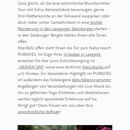
Ganz gleich, ob Sie eine actionreiche Mountainbike-
Tour mit Extra-Adrenalinkick bevorzugen, gerne
Ihre Kletterkünste an der Felswand auspacken oder
doch lieber voller Gemütlichkeit in eine
leichte
Wanderung in den Leoganger Steinbergen
starten –
in den Salzburger Bergen stehen Ihnen alle Türen
offen.
Ebenfalls offen steht Ihnen die Tür zum Naturresort
PURADIES. Im Zuge Ihres
Urlaubes in Leogang
erwarten Sie hier pure Entschleunigung im
„HEAVEN SPA“
sowie eine köstliche
Naturküche
auf
4*S-Niveau. Ein besonderes Highlight im PURADIES
ist außerdem das hoteleigene
Aktivitätenprogramm
:
Angefangen von Veranstaltungen mit Live-Musik bis
hin zu geführten Yoga-Einheiten und Meditationen
warten täglich spannende Erlebnisse auf Sie.
Klingt gut? Dann freuen wir uns über Ihre
unverbindliche Anfrage
!